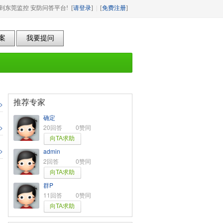
东莞监控 安防问答平台! [
请登录
]
|
[
免费注册
]
推荐专家
>
确定
>
20回答
0赞同
>
admin
2回答
0赞同
群P
11回答
0赞同