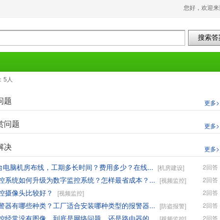
您好，欢迎来到
：5人
问题
更多>
赏问题
更多>
解决
更多>
多台电脑机房布线，工期多长时间？费用多少？在线...
2回答
[机房建设]
控系统如何升级为数字监控系统？怎样最省成本？...
2回答
[视频监控]
控摄像头比较好？
2回答
[视频监控]
警器有哪些种类？工厂适合安装哪种类型的报警器...
2回答
[防盗报警]
控经常没有图像，到底是网络问题，还是路由器的...
2回答
[视频监控]