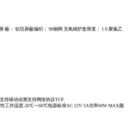
 PE屏 蔽： 铝箔屏蔽编织： 96铜网 无氧铜护套厚度： 1 0 聚氯乙
位巡航支持移动侦测支持网络协议TCP
网口物理特性工作温度-20℃~+60℃电源标准AC 12V 5A功率60W MAX颜