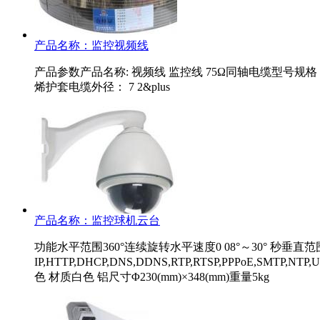
产品名称：
监控视频线
产品参数产品名称: 视频线 监控线 75Ω同轴电缆型号规格： SYV
烯护套电缆外径： 7 2&plus
产品名称：
监控球机云台
功能水平范围360°连续旋转水平速度0 08°～30° 秒垂直
IP,HTTP,DHCP,DNS,DDNS,RTP,RTSP,PPPoE,S
色 材质白色 铝尺寸Φ230(mm)×348(mm)重量5kg