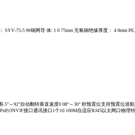
-75-5 96铜网导 体: 1 0 75mm 无氧铜绝缘厚度： 4 8mm
范围-5°～92°自动翻转垂直速度0 08°～30° 秒预置位支持预置
MTP,NTP,UPnP,ONVIF接口通讯接口1个10 100M自适应RJ45以太