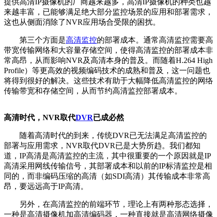
提供高清IP摄像机的厂商越来越多，高清IP摄像机的种类也越
来越丰富，已能够满足绝大部分监控场景的应用和部署需求，
这也从侧面消除了NVR应用场合受限的困扰。
第三个方面是
高清监控
的部署成本。通常高清监控需要高
带宽传输网络和大容量存储空间，使得高清监控的部署成本非
常高昂，从而影响NVR及高清本身的普及。而随着H.264 High
Profile）等更高效的视频编码技术的成熟和普及，这一问题也
将得到很好的解决。这些技术有助于大幅降低高清监控的网络
传输带宽和存储空间，从而节约高清监控部署成本。
高清时代，NVR取代
DVR
已成必然
随着高清时代的到来，传统DVR已无法满足高清监控的
部署与应用需求，NVR取代DVR已是大势所趋。我们都知
道，IP高清是高清监控的主流，其中很重要的一个原因就是IP
高清采用网线传输信号，其部署成本和以前的IP标清监控是相
同的，而非编码压缩的高清（如SDI高清）其传输成本非常高
昂，要远远高于IP高清。
另外，在高清监控的前端环节，理论上有两种形态选择，
一种是高清摄像机加高清编码器，一种直接就是高清网络摄像